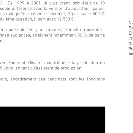
08 . De 1999 à 2001, le plus grand prix était de 10
 seule différence avec la version d'aujourd'hui qui est
 sa cinquième réponse correcte, il part avec 500 €.
xième question, il part avec 12 500 €.
N
Sa
usée une seule fois par semaine, le lundi en première
Di
 bonnes audiences, atteignant notamment 30 % de parts
2
e.
Du
Pr
A
vec Endemol, Olivier a contribué à la production du
lions" en tant qu'assistant de production.
udio, encadrement des candidats sont les fonctions