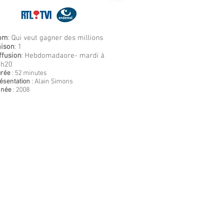
om
: Qui veut gagner des millions
ison
: 1
ffusion
: Hebdomadaore- mardi à
0h20
rée
: 52 minutes
ésentation
: Alain Simons
nnée
: 2008