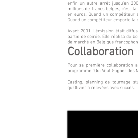
enfin un autre arrêt jusqu'en 20
millions de francs belges, c'est la
en euros. Quand un compétiteur a
Quand un compétiteur emporte la di
Avant 2001, l'émission était diff
partie de soirée. Elle réalisa de
de marché en Belgique francophon
Collaboration
Pour sa première collaboration a
programme "Qui Veut Gagner des Mil
Casting, planning de tournage st
qu'Olivier a relevées avec succès.