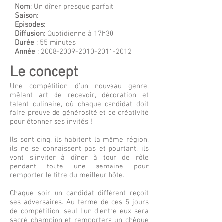
Nom
: Un dîner presque parfait
Saison
:
Episodes
:
Diffusion
: Quotidienne à 17h30
Durée
: 55 minutes
Année
:
2008-2009-2010-2011
-2012
Le concept
Une compétition d'un nouveau genre,
mêlant art de recevoir, décoration et
talent culinaire, où chaque candidat doit
faire preuve de générosité et de créativité
pour étonner ses invités !
Ils sont cinq, ils habitent la même région,
ils ne se connaissent pas et pourtant, ils
vont s'inviter à dîner à tour de rôle
pendant toute une semaine pour
remporter le titre du meilleur hôte.
Chaque soir, un candidat différent reçoit
ses adversaires. Au terme de ces 5 jours
de compétition, seul l'un d'entre eux sera
sacré champion et remportera un chèque