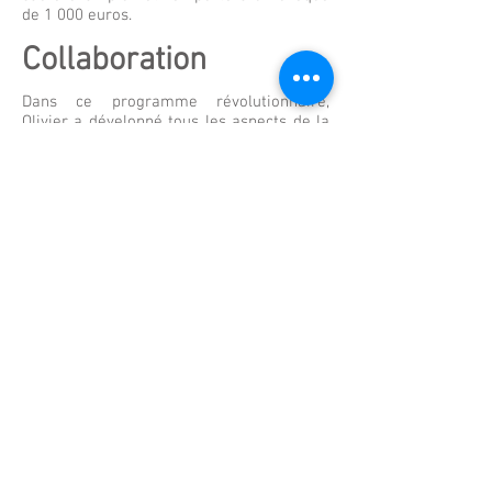
de 1 000 euros.
Collaboration
Dans ce programme révolutionnaire,
Olivier a développé tous les aspects de la
production possibles et imaginables. Pré-
production avec l'élaboration des
castings, des plannings, des dossiers de
production, deals commerciaux des
nuités des équipes dans les hôtels,
encadrement des tournages, encadrement
juridique des candidats, chef plateau, ...